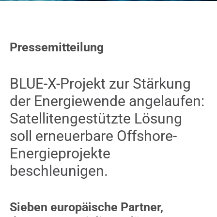
News
Contact us
Pressemitteilung
SEARCH
FOR:
BLUE-X-Projekt zur
Stärkung
der Energiewende angelaufen
:
Satelliten
gestützte
Lösung
soll
erneuerbare Offshore-
Energie
projekte
beschleunigen
.
Sieben europäische Partner,