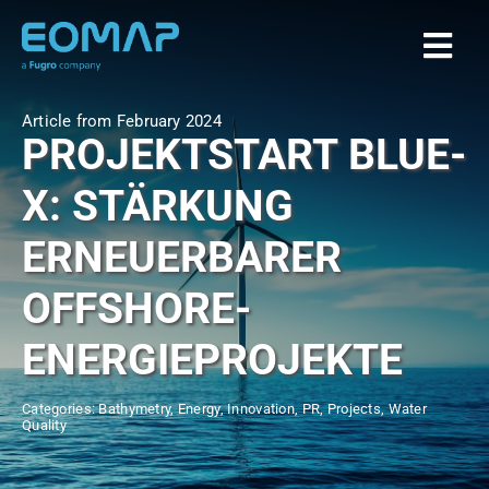
Skip
to
Togg
content
Navi
Article from February 2024
Home
PROJEKTSTART BLUE-
X: STÄRKUNG
Services
ERNEUERBARER
Markets
OFFSHORE-
ENERGIEPROJEKTE
EOAPPS
Categories:
Bathymetry
,
Energy
,
Innovation
,
PR
,
Projects
,
Water
About
Quality